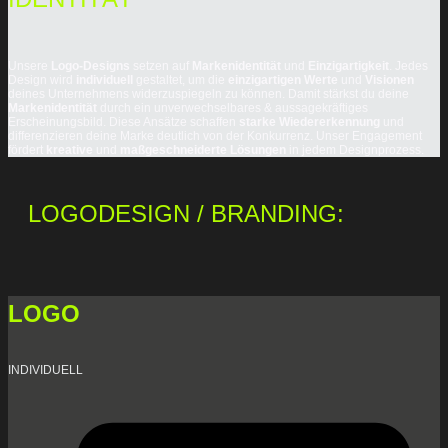
Unsere
Logo-Designs
setzen auf
Markenidentität
und
Einzigartigkeit
. Jedes
Design wird
individuell
gestaltet, um die
einzigartigen Werte
und
Visionen
deines Unternehmens widerzuspiegeln zu können. Damit stärkst du deine
Markenidentität
durch ein unverwechselbares & aussagekräftiges
Erscheinungsbild. Diese Ansätze schaffen
starke Wiedererkennung
und
differenzieren deine Marke deutlich von der Konkurrenz. Unser Engagement
fördert
kreative
und
maßgeschneiderte Lösungen
in jedem Designprozess.
LOGODESIGN / BRANDING:
LOGO
INDIVIDUELL